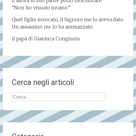
E allora io suo padre potrò mormorare
“Non ho vissuto invano”
Quel figlio invocato, il Signore me lo aveva dato.
Un assassino me lo ha ammazzato.
il papà di Gianluca Congiusta
Cerca negli articoli
Ricerca
per: