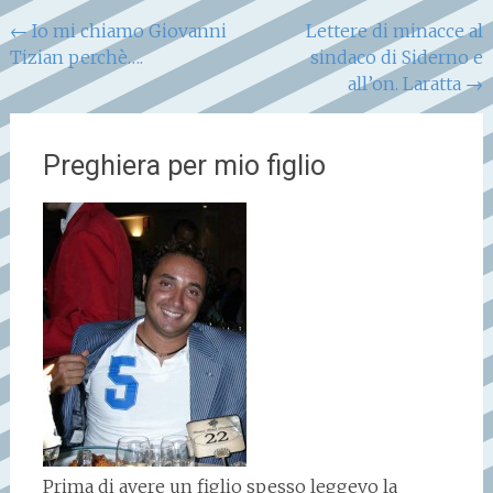
Navigazione
←
Io mi chiamo Giovanni
Lettere di minacce al
Tizian perchè….
sindaco di Siderno e
articoli
all’on. Laratta
→
Preghiera per mio figlio
Prima di avere un figlio spesso leggevo la