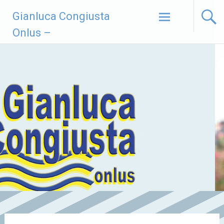
Vai
Gianluca Congiusta
al
contenuto
Onlus –