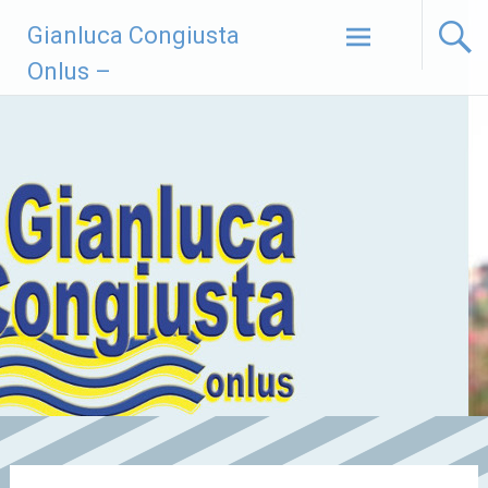
Vai
Gianluca Congiusta
al
contenuto
Onlus –