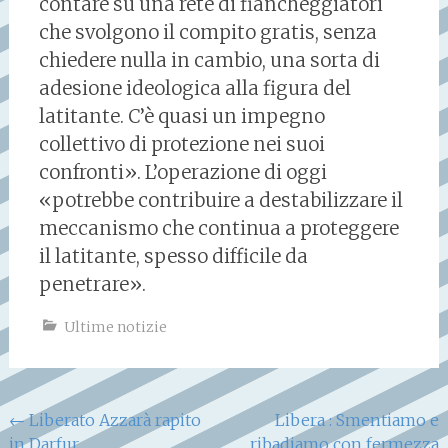
contare su una rete di fiancheggiatori
che svolgono il compito gratis, senza
chiedere nulla in cambio, una sorta di
adesione ideologica alla figura del
latitante. C’è quasi un impegno
collettivo di protezione nei suoi
confronti». L’operazione di oggi
«potrebbe contribuire a destabilizzare il
meccanismo che continua a proteggere
il latitante, spesso difficile da
pen
etrare».
Ultime notizie
Navigazione
←
Liberato Azzarà rapito
Libera : Smentiamo e
in Darfur
ribadiamo con fermezza