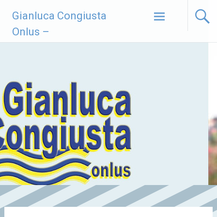
Vai
Gianluca Congiusta
al
contenuto
Onlus –