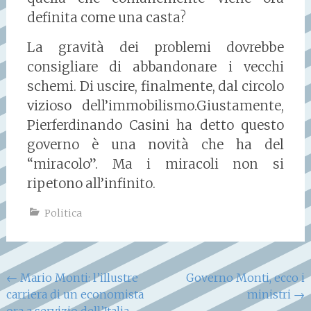
definita come una casta?
La gravità dei problemi dovrebbe
consigliare di abbandonare i vecchi
schemi. Di uscire, finalmente, dal circolo
vizioso dell’immobilismo.Giustamente,
Pierferdinando Casini ha detto questo
governo è una novità che ha del
“miracolo”. Ma i miracoli non si
ripetono all’infinito.
Politica
Navigazione
←
Mario Monti: l’illustre
Governo Monti, ecco i
carriera di un economista
ministri
→
articoli
ora a servizio dell’Italia