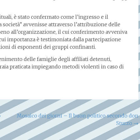
ituali, è stato confermato come l’ingresso e il
 società” avvenisse attraverso l’attribuzione delle
 seno all’organizzazione, il cui conferimento avveniva
a cui importanza è testimoniata dalla partecipazione
gazioni di esponenti dei gruppi confinanti.
enimento delle famiglie degli affiliati detenuti,
uraia praticata impiegando metodi violenti in caso di
o
Mosaico dei giorni – Il buon politico secondo don
Sturzo
→