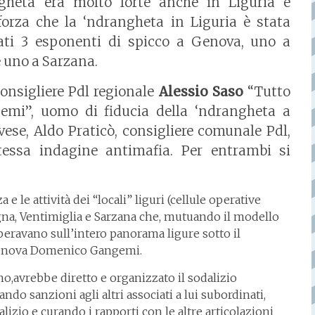
gheta era molto forte anche in Liguria e
orza che la ‘ndrangheta in Liguria è stata
stati 3 esponenti di spicco a Genova, uno a
e uno a Sarzana.
 consigliere Pdl regionale
Alessio Saso
“Tutto
emi”, uomo di fiducia della ‘ndrangheta a
ese, Aldo Praticò, consigliere comunale Pdl,
stessa indagine antimafia. Per entrambi si
e le attività dei “locali” liguri (cellule operative
gna, Ventimiglia e Sarzana che, mutuando il modello
operavano sull’intero panorama ligure sotto il
Genova Domenico Gangemi.
no,avrebbe diretto e organizzato il sodalizio
do sanzioni agli altri associati a lui subordinati,
lizio e curando i rapporti con le altre articolazioni