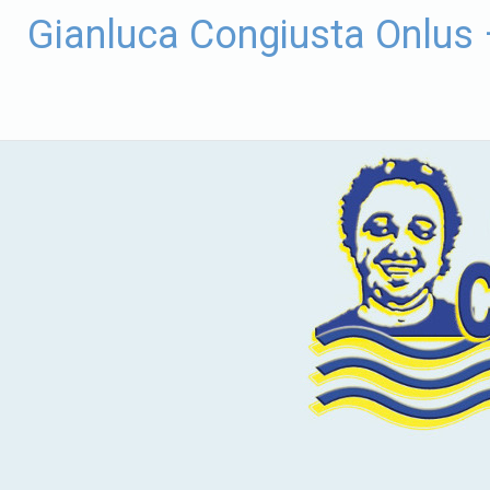
Vai
Gianluca Congiusta Onlus
al
contenuto