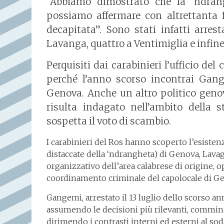
“Abbiamo dimostrato che la ‘ndran
possiamo affermare con altrettanta f
decapitata”. Sono stati infatti arre
Lavanga, quattro a Ventimiglia e infin
Perquisiti dai carabinieri l’ufficio del
perché l’anno scorso incontrai Gang
Genova. Anche un altro politico genov
risulta indagato nell’ambito della 
sospetta il voto di scambio.
I carabinieri del Ros hanno scoperto l’esistenza 
distaccate della ‘ndrangheta) di Genova, Lava
organizzativo dell’area calabrese di origine, 
coordinamento criminale del capolocale di 
Gangemi, arrestato il 13 luglio dello scorso an
assumendo le decisioni più rilevanti, comminan
dirimendo i contrasti interni ed esterni al soda