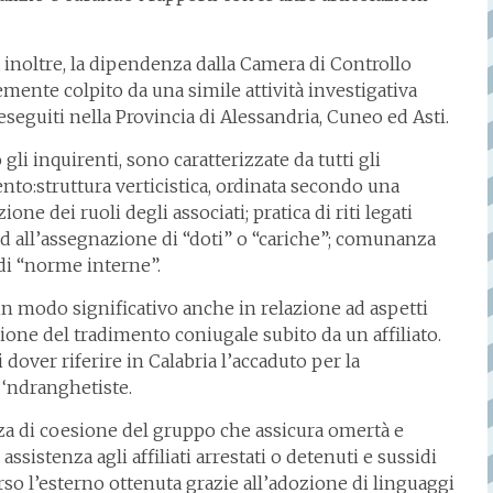
 inoltre, la dipendenza dalla Camera di Controllo
emente colpito da una simile attività investigativa
eguiti nella Provincia di Alessandria, Cuneo ed Asti.
li inquirenti, sono caratterizzate da tutti gli
ento:struttura verticistica, ordinata secondo una
ione dei ruoli degli associati; pratica di riti legati
ed all’assegnazione di “doti” o “cariche”; comunanza
 di “norme interne”.
 in modo significativo anche in relazione ad aspetti
asione del tradimento coniugale subito da un affiliato.
i dover riferire in Calabria l’accaduto per la
 ‘ndranghetiste.
orza di coesione del gruppo che assicura omertà e
istenza agli affiliati arrestati o detenuti e sussidi
rso l’esterno ottenuta grazie all’adozione di linguaggi