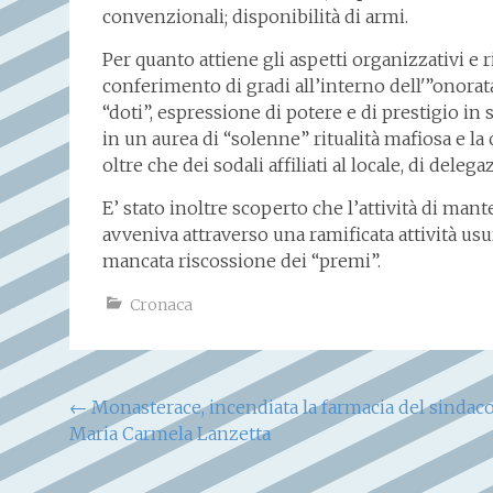
convenzionali; disponibilità di armi.
Per quanto attiene gli aspetti organizzativi e r
conferimento di gradi all’interno dell'”onorata
“doti”, espressione di potere e di prestigio in
in un aurea di “solenne” ritualità mafiosa e l
oltre che dei sodali affiliati al locale, di dele
E’ stato inoltre scoperto che l’attività di mant
avveniva attraverso una ramificata attività us
mancata riscossione dei “premi”.
Cronaca
Navigazione
←
Monasterace, incendiata la farmacia del sindac
Maria Carmela Lanzetta
articoli