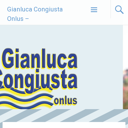
Vai
Gianluca Congiusta
al
contenuto
Onlus –