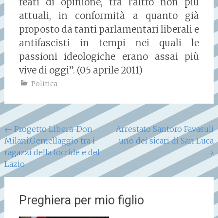
reati di opinione, tra l’altro non più
attuali, in conformità a quanto già
proposto da tanti parlamentari liberali e
antifascisti in tempi nei quali le
passioni ideologiche erano assai più
vive di oggi”. (05 aprile 2011)
Politica
Navigazione
←
Progetto Libera-Don
Arrestato Santoro Favasuli
Milani.Gemellaggio tra i
uno dei sicari di San Luca
articoli
ragazzi della locride e del
→
Lazio
Preghiera per mio figlio