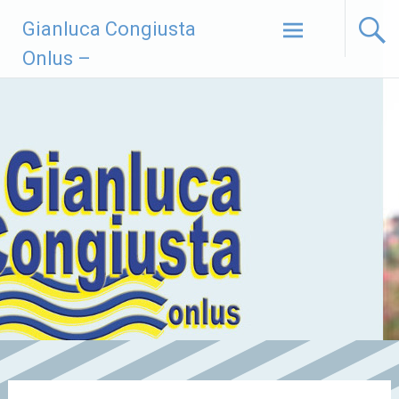
Vai
Gianluca Congiusta
al
contenuto
Onlus –