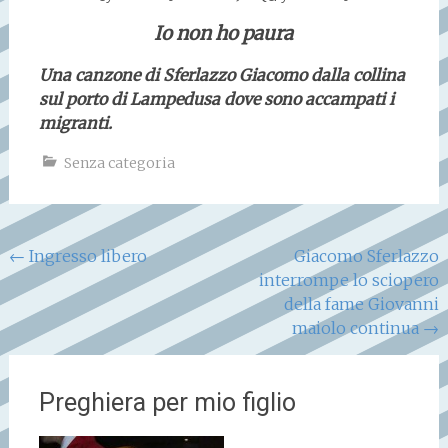
Io non ho paura
Una canzone di Sferlazzo Giacomo dalla collina
sul porto di Lampedusa dove sono accampati i
migranti.
Senza categoria
Navigazione
←
Ingresso libero
Giacomo Sferlazzo
interrompe lo sciopero
articoli
della fame Giovanni
maiolo continua
→
Preghiera per mio figlio