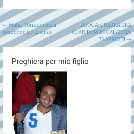
Navigazione
←
Mafia, Confindustria
DROGA: GUERRA TRA
sospende tre aziende
CLAN ROM IN CALABRIA,
articoli
73 ARRESTI
→
Preghiera per mio figlio