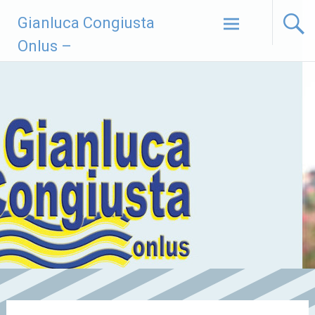
Vai
Gianluca Congiusta
al
contenuto
Onlus –