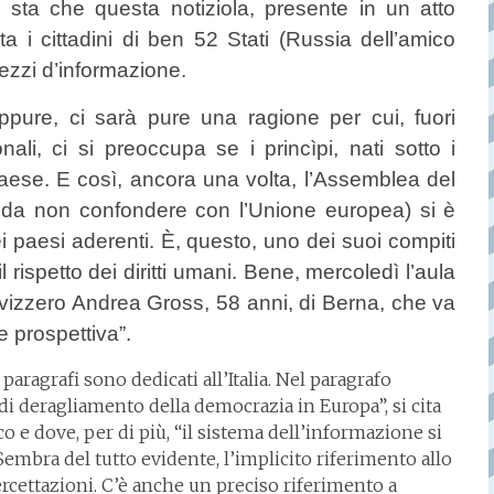
o sta che questa notiziola, presente in un atto
a i cittadini di ben 52 Stati (Russia dell’amico
ezzi d’informazione.
Eppure, ci sarà pure una ragione per cui, fuori
ionali, ci si preoccupa se i princìpi, nati sotto i
Paese. E così, ancora una volta, l’Assemblea del
 da non confondere con l’Unione europea) si è
 paesi aderenti. È, questo, uno dei suoi compiti
l rispetto dei diritti umani. Bene, mercoledì l’aula
svizzero Andrea Gross, 58 anni, di Berna, che va
 e prospettiva”.
aragrafi sono dedicati all’Italia. Nel paragrafo
i deragliamento della democrazia in Europa”, si cita
cco e dove, per di più, “il sistema dell’informazione si
Sembra del tutto evidente, l’implicito riferimento allo
ercettazioni. C’è anche un preciso riferimento a