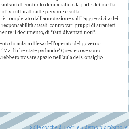
canismi di controllo democratico da parte dei media
nti strutturali, sulle persone e sulla
o è completato dall’annotazione sull’”aggressività dei
 responsabilità statali, contro vari gruppi di stranieri
ente il documento, di “fatti diventati noti”.
ento in aula, a difesa dell’operato del governo
i. “Ma di che state parlando? Queste cose sono
vrebbero trovare spazio nell’aula del Consiglio
Sulle cosche di Locri e Siderno piombano le