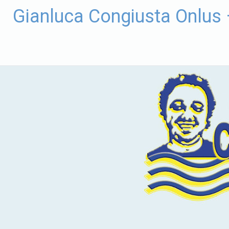
Vai
Gianluca Congiusta Onlus
al
contenuto