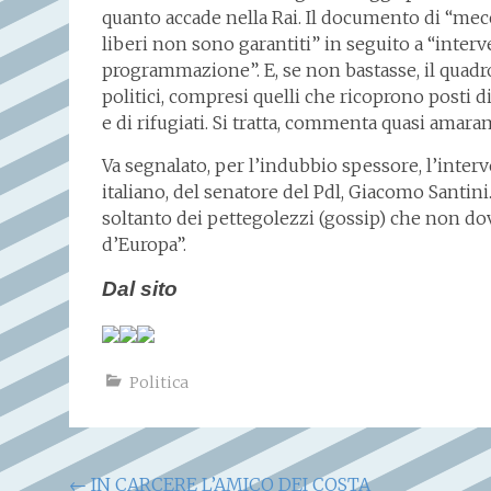
quanto accade nella Rai. Il documento di “mec
liberi non sono garantiti” in seguito a “interve
programmazione”. E, se non bastasse, il quadr
politici, compresi quelli che ricoprono posti di
e di rifugiati. Si tratta, commenta quasi amaram
Va segnalato, per l’indubbio spessore, l’interv
italiano, del senatore del Pdl, Giacomo Santin
soltanto dei pettegolezzi (gossip) che non do
d’Europa”.
Dal sito
Politica
Navigazione
←
IN CARCERE L’AMICO DEI COSTA