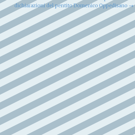
dichiarazioni del pentito Domenico Oppedisano
→