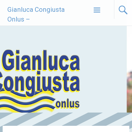
Vai
Gianluca Congiusta
al
contenuto
Onlus –