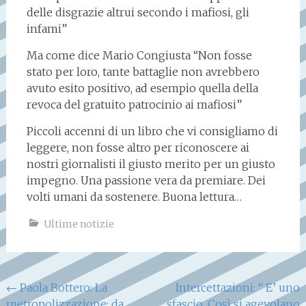
delle disgrazie altrui secondo i mafiosi, gli
infami”
Ma come dice Mario Congiusta “Non fosse
stato per loro, tante battaglie non avrebbero
avuto esito positivo, ad esempio quella della
revoca del gratuito patrocinio ai mafiosi”
Piccoli accenni di un libro che vi consigliamo di
leggere, non fosse altro per riconoscere ai
nostri giornalisti il giusto merito per un giusto
impegno. Una passione vera da premiare. Dei
volti umani da sostenere. Buona lettura…
Ultime notizie
Navigazione
←
Paola Bottero: La
Intercettazioni: “ E’ uno
metropolizzazione: da
sfascio. Così si agevolano