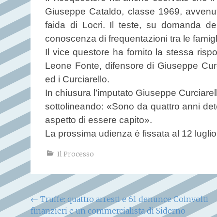
Giuseppe Cataldo, classe 1969, avvenuto n
faida di Locri. Il teste, su domanda del
conoscenza di frequentazioni tra le famigl
Il vice questore ha fornito la stessa ri
Leone Fonte, difensore di Giuseppe Curciar
ed i Curciarello.
In chiusura l’imputato Giuseppe Curciarell
sottolineando: «Sono da quattro anni de
aspetto di essere capito».
La prossima udienza è fissata al 12 luglio
Il Processo
Navigazione
←
Truffe: quattro arresti e 61 denunce Coinvolti
finanzieri e un commercialista di Siderno
articoli