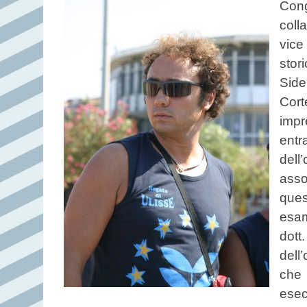
Con
coll
vice
stor
Side
Cort
impr
entr
dell
asso
que
esam
dott
dell
che 
esec