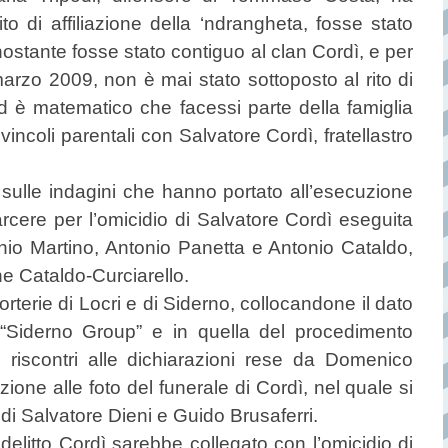
to di affiliazione della ‘ndrangheta, fosse stato
ostante fosse stato contiguo al clan Cordì, e per
arzo 2009, non è mai stato sottoposto al rito di
d è matematico che facessi parte della famiglia
 vincoli parentali con Salvatore Cordì, fratellastro
 sulle indagini che hanno portato all’esecuzione
arcere per l’omicidio di Salvatore Cordì eseguita
onio Martino, Antonio Panetta e Antonio Cataldo,
che Cataldo-Curciarello.
nsorterie di Locri e di Siderno, collocandone il dato
 “Siderno Group” e in quella del procedimento
i riscontri alle dichiarazioni rese da Domenico
zione alle foto del funerale di Cordì, nel quale si
di Salvatore Dieni e Guido Brusaferri.
delitto Cordì sarebbe collegato con l’omicidio di