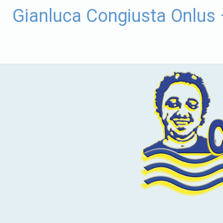
Vai
Gianluca Congiusta Onlus
al
contenuto