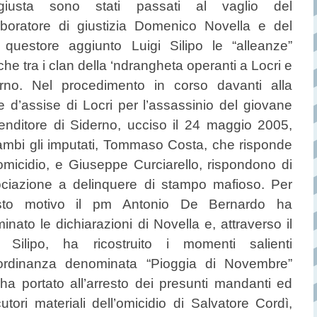
giusta sono stati passati al vaglio del
aboratore di giustizia Domenico Novella e del
 questore aggiunto Luigi Silipo le “alleanze”
iche tra i clan della ‘ndrangheta operanti a Locri e
rno. Nel procedimento in corso davanti alla
e d’assise di Locri per l’assassinio del giovane
enditore di Siderno, ucciso il 24 maggio 2005,
ambi gli imputati, Tommaso Costa, che risponde
’omicidio, e Giuseppe Curciarello, rispondono di
ciazione a delinquere di stampo mafioso. Per
sto motivo il pm Antonio De Bernardo ha
inato le dichiarazioni di Novella e, attraverso il
. Silipo, ha ricostruito i momenti salienti
’ordinanza denominata “Pioggia di Novembre”
ha portato all’arresto dei presunti mandanti ed
utori materiali dell’omicidio di Salvatore Cordì,