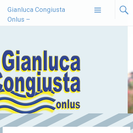
Vai
Gianluca Congiusta
al
contenuto
Onlus –