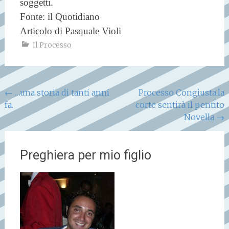
soggetti.
Fonte: il Quotidiano
Articolo di Pasquale Violi
Il Processo
Navigazione
←
…una storia di tanti anni
Processo Congiusta.la
fa.
corte sentirà il pentito
articoli
Novella
→
Preghiera per mio figlio