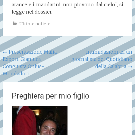
arance e i mandarini, non piovono dal cielo”, si
legge nel dossier.
Ultime notizie
Navigazione
←
Presentazione Mafia
Intimidazioni ad un
Export-Gianluca
giornalista del Quotidiano
articoli
Congiusta Onlus-
della Calabria
→
Mondadori
Preghiera per mio figlio