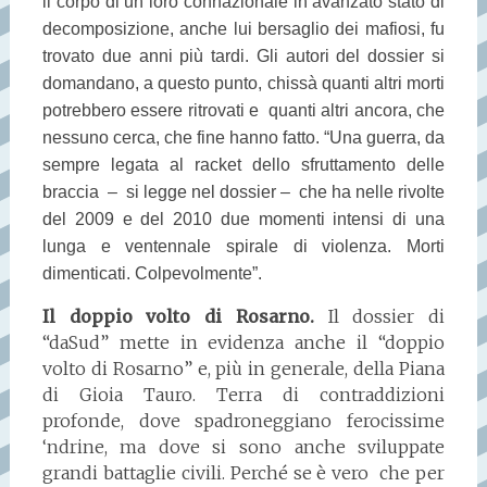
il corpo di un loro connazionale in avanzato stato di
decomposizione, anche lui bersaglio dei mafiosi, fu
trovato due anni più tardi. Gli autori del dossier si
domandano, a questo punto, chissà quanti altri morti
potrebbero essere ritrovati e quanti altri ancora, che
nessuno cerca, che fine hanno fatto. “Una guerra, da
sempre legata al racket dello sfruttamento delle
braccia – si legge nel dossier – che ha nelle rivolte
del 2009 e del 2010 due momenti intensi di una
lunga e ventennale spirale di violenza. Morti
dimenticati. Colpevolmente”.
Il doppio volto di Rosarno.
Il dossier di
“daSud” mette in evidenza anche il “doppio
volto di Rosarno” e, più in generale, della Piana
di Gioia Tauro. Terra di contraddizioni
profonde, dove spadroneggiano ferocissime
‘ndrine, ma dove si sono anche sviluppate
grandi battaglie civili. Perché se è vero che per