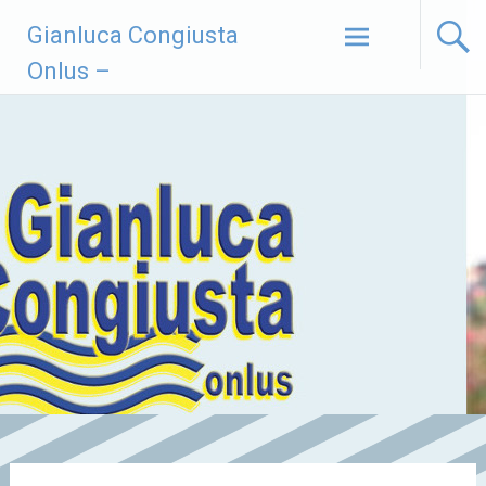
Vai
Gianluca Congiusta
al
contenuto
Onlus –