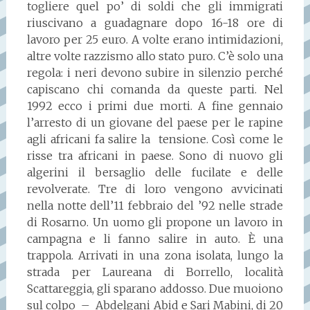
togliere quel po’ di soldi che gli immigrati
riuscivano a guadagnare dopo 16-18 ore di
lavoro per 25 euro. A volte erano intimidazioni,
altre volte razzismo allo stato puro. C’è solo una
regola: i neri devono subire in silenzio perché
capiscano chi comanda da queste parti. Nel
1992 ecco i primi due morti. A fine gennaio
l’arresto di un giovane del paese per le rapine
agli africani fa salire la tensione. Così come le
risse tra africani in paese. Sono di nuovo gli
algerini il bersaglio delle fucilate e delle
revolverate. Tre di loro vengono avvicinati
nella notte dell’11 febbraio del ’92 nelle strade
di Rosarno. Un uomo gli propone un lavoro in
campagna e li fanno salire in auto. È una
trappola. Arrivati in una zona isolata, lungo la
strada per Laureana di Borrello, località
Scattareggia, gli sparano addosso. Due muoiono
sul colpo – Abdelgani Abid e Sari Mabini, di 20