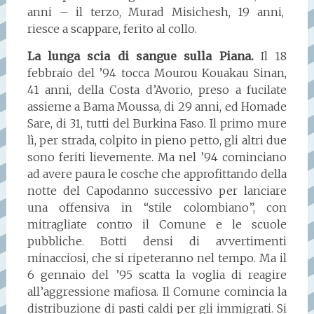
anni – il terzo, Murad Misichesh, 19 anni,
riesce a scappare, ferito al collo.
La lunga scia di sangue sulla Piana.
Il 18
febbraio del ’94 tocca Mourou Kouakau Sinan,
41 anni, della Costa d’Avorio, preso a fucilate
assieme a Bama Moussa, di 29 anni, ed Homade
Sare, di 31, tutti del Burkina Faso. Il primo mure
lì, per strada, colpito in pieno petto, gli altri due
sono feriti lievemente. Ma nel ’94 cominciano
ad avere paura le cosche che approfittando della
notte del Capodanno successivo per lanciare
una offensiva in “stile colombiano”, con
mitragliate contro il Comune e le scuole
pubbliche. Botti densi di avvertimenti
minacciosi, che si ripeteranno nel tempo. Ma il
6 gennaio del ’95 scatta la voglia di reagire
all’aggressione mafiosa. Il Comune comincia la
distribuzione di pasti caldi per gli immigrati. Si