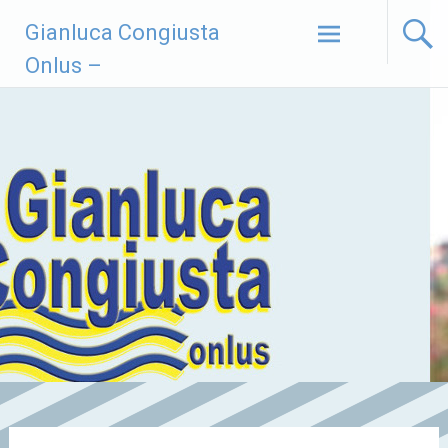
Vai
Gianluca Congiusta
al
contenuto
Onlus –