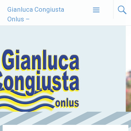
Vai
Gianluca Congiusta
al
contenuto
Onlus –