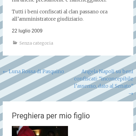
Tutti i beni confiscati al clan passano ora
all’amministratore giudiziario.
22 luglio 2009
Senza categoria
Navigazione
←
Luna Rossa di Pasquino
Angela Napoli su beni
confiscati: “inconcepibile
articoli
l’assenso, dato al Senato”
→
Preghiera per mio figlio