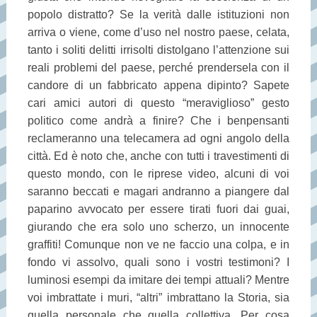
popolo distratto? Se la verità dalle istituzioni non
arriva o viene, come d’uso nel nostro paese, celata,
tanto i soliti delitti irrisolti distolgano l’attenzione sui
reali problemi del paese, perché prendersela con il
candore di un fabbricato appena dipinto? Sapete
cari amici autori di questo “meraviglioso” gesto
politico come andrà a finire? Che i benpensanti
reclameranno una telecamera ad ogni angolo della
città. Ed è noto che, anche con tutti i travestimenti di
questo mondo, con le riprese video, alcuni di voi
saranno beccati e magari andranno a piangere dal
paparino avvocato per essere tirati fuori dai guai,
giurando che era solo uno scherzo, un innocente
graffiti! Comunque non ve ne faccio una colpa, e in
fondo vi assolvo, quali sono i vostri testimoni? I
luminosi esempi da imitare dei tempi attuali? Mentre
voi imbrattate i muri, “altri” imbrattano la Storia, sia
quella personale che quella collettiva. Per cosa