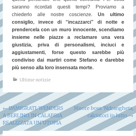
saranno ricordati questi tempi? Proviamo a
chiederlo alle nostre coscienze.
Un ultimo
consiglio, invece di “incazzarci” di notte e
prendercela con un muro innocente, scendiamo
insieme nelle piazze a reclamare una vera
giustizia, priva di personalismi, inciuci e
aggiustamenti, forse questo sarebbe più
condiviso dai martiri come Stefano e darebbe
più senso alla loro insensata morte.
Ultime notizie
Navigazione
←
IMMIGRATI: WENDERS
Muore boss ‘Ndrangheta,
A BERLINO, IN CALABRIA
calciatori in lutto
→
articoli
REALIZZATA UN’UTOPIA