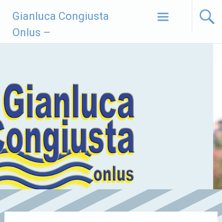
Vai
Gianluca Congiusta
al
contenuto
Onlus –