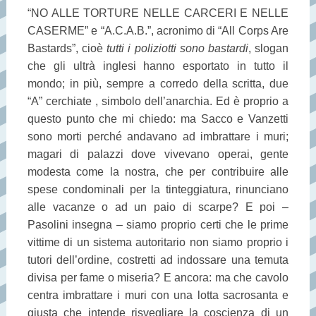
“NO ALLE TORTURE NELLE CARCERI E NELLE
CASERME” e “A.C.A.B.”, acronimo di “All Corps Are
Bastards”, cioè
tutti i poliziotti sono bastardi
, slogan
che gli ultrà inglesi hanno esportato in tutto il
mondo; in più, sempre a corredo della scritta, due
“A” cerchiate , simbolo dell’anarchia. Ed è proprio a
questo punto che mi chiedo: ma Sacco e Vanzetti
sono morti perché andavano ad imbrattare i muri;
magari di palazzi dove vivevano operai, gente
modesta come la nostra, che per contribuire alle
spese condominali per la tinteggiatura, rinunciano
alle vacanze o ad un paio di scarpe? E poi –
Pasolini insegna – siamo proprio certi che le prime
vittime di un sistema autoritario non siamo proprio i
tutori dell’ordine, costretti ad indossare una temuta
divisa per fame o miseria? E ancora: ma che cavolo
centra imbrattare i muri con una lotta sacrosanta e
giusta che intende risvegliare la coscienza di un