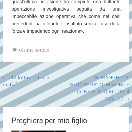
quest’ultima occasione ha compiuto una brillante
operazione investigativa seguita da una
impeccabile azione operativa che come nei casi
precedenti ha ottenuto il risultato senza l’uso della
forza e impedendo ogni reazione».
Ultime notizie
Navigazione
←
Chi lotta contro la
‘NDRANGHETA:
mafia?
SGOMBERATO IMMOBILE
articoli
CONFISCATO AI CORDÌ
NEL ’99
→
Preghiera per mio figlio