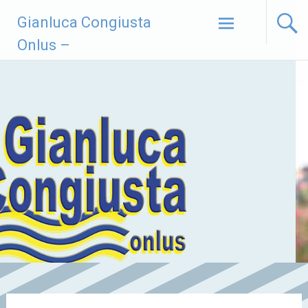
Vai
Gianluca Congiusta
al
contenuto
Onlus –