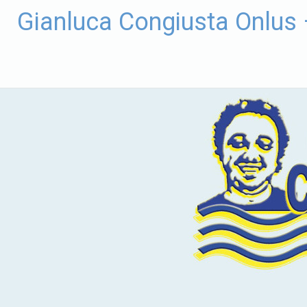
Vai
Gianluca Congiusta Onlus
al
contenuto