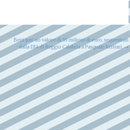
Beni per un valore di 55 milioni di euro, sequestrati
dalla DIA di Reggio Calabria a Pasquale Inzitari.
→