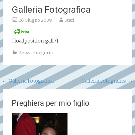
Galleria Fotografica
26 Giugno 2009
Staff
{loadposition gall7}
Senza categoria
Navigazione
←
Galleria Fotografica
Galleria Fotografica
→
articoli
Preghiera per mio figlio