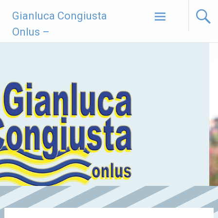
Vai
Gianluca Congiusta
al
contenuto
Onlus –