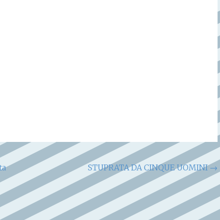
ta
STUPRATA DA CINQUE UOMINI
→