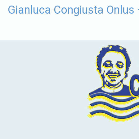
Vai
Gianluca Congiusta Onlus
al
contenuto