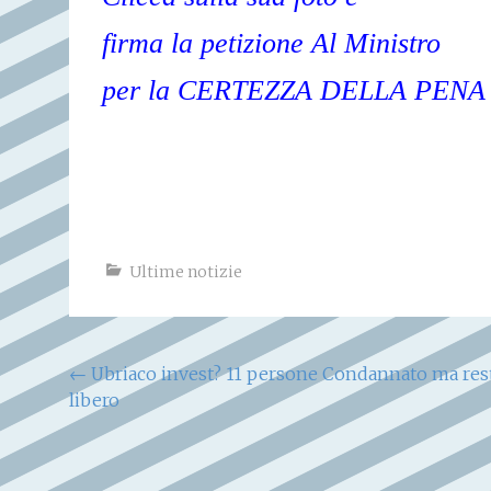
firma la petizione Al Ministro
per la CERTEZZA DELLA PENA
Ultime notizie
Navigazione
←
Ubriaco invest? 11 persone Condannato ma res
libero
articoli