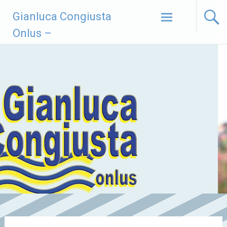
Vai
Gianluca Congiusta
al
contenuto
Onlus –