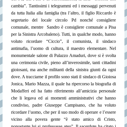
cambia”. Tantissimi i telegrammi ed i messaggi pervenuti
da tutta Italia alla famiglia (tra l’altro, il figlio Riccardo è
segretario del locale circolo Pd nonché consigliere
comunale, mentre
Sandro è consigliere comunale a Pisa
per la Sinistra Arcobaleno). Tutti, in qualche modo, hanno
voluto ricordare “Ciccio”, il comunista, il sindaco
antimafia, l’uomo di cultura, il maestro elementare. Nel
monumentale salone di Palazzo Amaduri, dove si è svolta
una cerimonia civile, pieno all’inverosimile, tanti cittadini
gioiosani, ma anche militanti della sinistra giunti da ogni
dove. A tracciarne il profilo sono stati il sindaco di Gioiosa
Jonica, Mario Mazza, il quale ha ripercorso la biografia di
Modafferi ed ha fatto riferimento all’amicizia personale
che li legava ed ai momenti amministrativi che hanno
condiviso, padre Giuseppe Campisano, che ha voluto
ricordare l’uomo, che per il suo modo di operare e l’essere
vicino alla povera gente “è stato amico di Cristo,
nonostante lui si professasse ateo”. Il sacerdote ha citato i