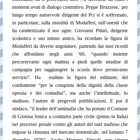
momenti avuti di dialogo costruttivo. Peppe Bruzzese,
per
lungo tempo autorevole dirigente del Pci si è soffermato,
in particolare, sulla moralità di Modafferi, sull’onestà che
ha caratterizzato il suo agire. Giovanni Pittari, dirigente
scolastico e suo intimo amico, ha ricordato la figura di
Modafferi da diverse angolature, partendo dai suoi ricordi
che affondano negli anni ’60, “quando insieme
percorrevamo ogni mattina a piedi quelle stradine di
campagna per raggiungere la scuola dove prestavamo
servizio”. Ha
esaltato la figura del militante, del
combattente “per la conquista della dignità della classe
operaia e dei contadini”, ma anche l’intellettuale, lo
studioso, l’autore di pregevoli pubblicazioni. E poi il
sindaco, “il leader dell’antimafia che ha portato il Comune
di Gioiosa Jonica a costituirsi parte civile (primo in Italia)
nel processo penale contro gli autori del raid mafioso che
impose la chiusura del mercato domenicale, nel lontano 7
dicembre 1976”. Anche Mommo Tripodi, per cinque