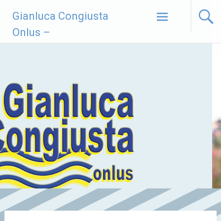
Vai
Gianluca Congiusta
al
contenuto
Onlus –