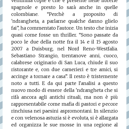
ventimila copie e che è presente nelle librerie
spagnole e presto lo sarà anche in quelle
colombiane. “Perchè a proposito di
'ndrangheta, a parlarne qualche danno glielo
fai”, ha commentato l'autore.
Un testo che inizia
quasi come fosse un thriller. “Sono passate da
poco le due della notte fra il 14 e il 15 agosto
2007 a Duisburg, nel Nord Reno-Westfalia.
Sebastiano Strangio, trentanove anni, cuoco,
calabrese originario di San Luca, chiude il suo
ristorante e, con due camerieri e tre amici, si
accinge a tornare a casa”. Il resto è tristemente
noto a tutti. E da qui parte l'analisi a questo
nuovo modo di essere della 'ndrangheta che si
rifà ancora agli antichi rituali, ma non è più
rappresentabile come mafia di pastori e pecore
rinchiusa nei paesini aspromontani. In silenzio
e con velenosa astuzia si è evoluta, si è allargata
ed organizza le sue mosse in una regione al