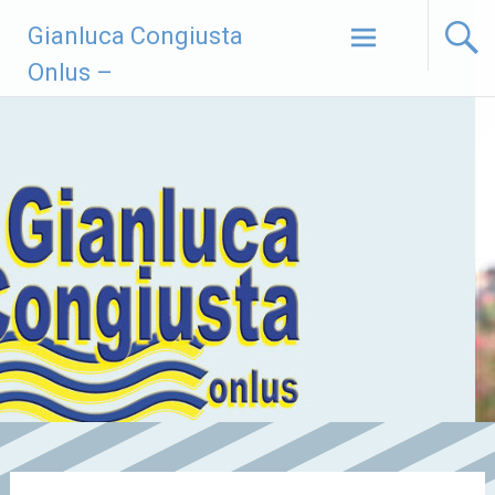
Vai
Gianluca Congiusta
al
contenuto
Onlus –