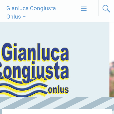
Vai
Gianluca Congiusta
al
contenuto
Onlus –