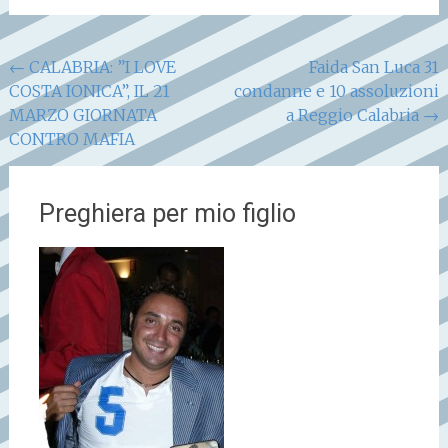
Navigazione
←
CALABRIA: ”I LOVE
Faida San Luca 31
COSTA IONICA”, IL 21
condanne e 10 assoluzioni
articoli
MARZO GIORNATA
a Reggio Calabria
→
CONTRO MAFIA
Preghiera per mio figlio