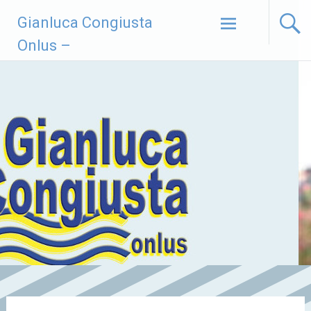
Vai
Gianluca Congiusta
al
contenuto
Onlus –