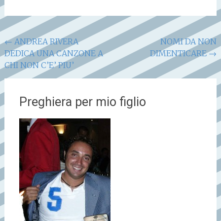
Navigazione
←
ANDREA RIVERA
NOMI DA NON
DEDICA UNA CANZONE A
DIMENTICARE
→
articoli
CHI NON C’E’ PIU’
Preghiera per mio figlio