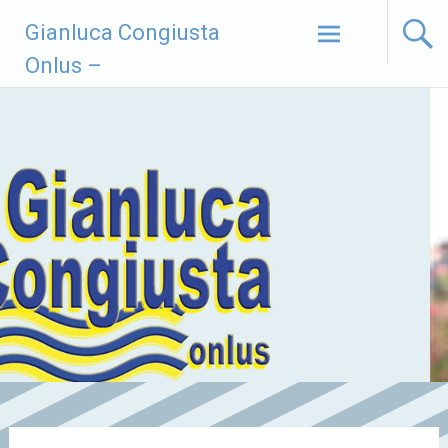
Vai
Gianluca Congiusta
al
contenuto
Onlus –