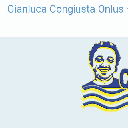
Vai
Gianluca Congiusta Onlus
al
contenuto