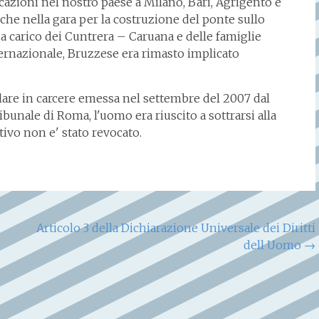
cazioni nel nostro paese a Milano, Bari, Agrigento e
nche nella gara per la costruzione del ponte sullo
 a carico dei Cuntrera – Caruana e delle famiglie
nternazionale, Bruzzese era rimasto implicato
elare in carcere emessa nel settembre del 2007 dal
ibunale di Roma, l'uomo era riuscito a sottrarsi alla
tivo non e' stato revocato.
Articolo 3 della Dichiarazione Universale dei Diritti
dell Uomo
→