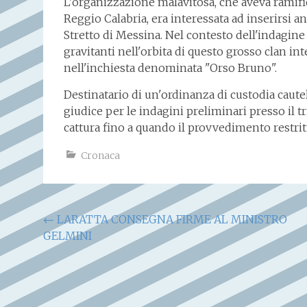
L'organizzazione malavitosa, che aveva ramifi
Reggio Calabria, era interessata ad inserirsi a
Stretto di Messina. Nel contesto dell'indagine
gravitanti nell'orbita di questo grosso clan i
nell'inchiesta denominata "Orso Bruno".
Destinatario di un'ordinanza di custodia caut
giudice per le indagini preliminari presso il tr
cattura fino a quando il provvedimento restrit
Cronaca
Navigazione
←
LARATTA CONSEGNA FIRME AL MINISTRO
GELMINI
articoli