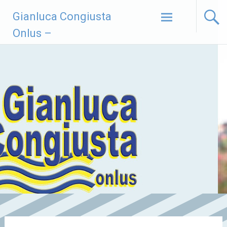
Vai
Gianluca Congiusta
al
contenuto
Onlus –