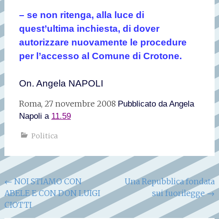
– se non ritenga, alla luce di
quest’ultima inchiesta, di dover
autorizzare nuovamente le procedure
per l’accesso al Comune di Crotone.
On. Angela NAPOLI
Roma, 27 novembre 2008
Pubblicato da
Angela
Napoli
a
11.59
Politica
Navigazione
←
NOI STIAMO CON
Una Repubblica fondata
ABELE E CON DON LUIGI
sui fuorilegge
→
articoli
CIOTTI