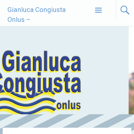
Vai
Gianluca Congiusta
al
contenuto
Onlus –