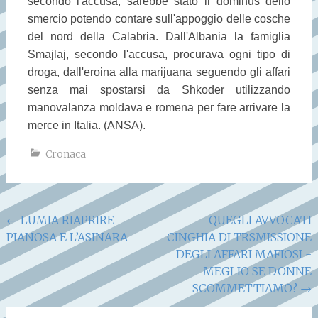
secondo l'accusa, sarebbe stato il dominus dello
smercio potendo contare sull'appoggio delle cosche
del nord della Calabria. Dall'Albania la famiglia
Smajlaj, secondo l'accusa, procurava ogni tipo di
droga, dall'eroina alla marijuana seguendo gli affari
senza mai spostarsi da Shkoder utilizzando
manovalanza moldava e romena per fare arrivare la
merce in Italia. (ANSA).
Cronaca
Navigazione
←
LUMIA RIAPRIRE
QUEGLI AVVOCATI
PIANOSA E L’ASINARA
CINGHIA DI TRSMISSIONE
articoli
DEGLI AFFARI MAFIOSI -
MEGLIO SE DONNE
SCOMMETTIAMO?
→