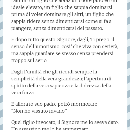
Dammi un figlio che abbia un cuore puro ed un
ideale elevato, un figlio che sappia dominarsi
prima di voler dominare gli altri, un figlio che
sappia ridere senza dimenticarsi come si fa a
piangere, senza dimenticarsi del passato.
E dopo tutto questo, Signore, dagli, Ti prego, il
senso dell’umorismo, cosi’ che viva con serietà,
ma sappia guardare se stesso senza prendersi
troppo sul serio.
Dagli l’umiltà che gli ricordi sempre la
semplicità della vera grandezza; l’apertura di
spirito della vera sapienza e la dolcezza della
vera forza.
E allora io suo padre potrò mormorare
“Non ho vissuto invano”
Quel figlio invocato, il Signore me lo aveva dato.
Un assassino me lo ha ammazzato.