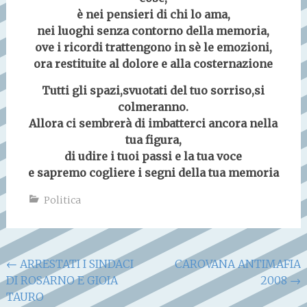
è nei pensieri di chi lo ama,
nei luoghi senza contorno della memoria,
ove i ricordi trattengono in sè le emozioni,
ora restituite al dolore e alla costernazione
Tutti gli spazi,svuotati del tuo sorriso,si
colmeranno.
Allora ci sembrerà di imbatterci ancora nella
tua figura,
di udire i tuoi passi e la tua voce
e sapremo cogliere i segni della tua memoria
Politica
Navigazione
←
ARRESTATI I SINDACI
CAROVANA ANTIMAFIA
DI ROSARNO E GIOIA
2008
→
articoli
TAURO