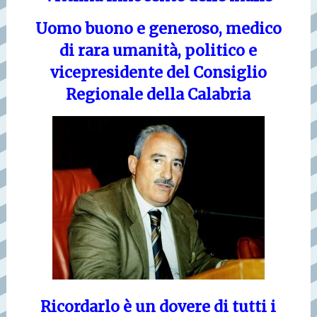
Uomo buono e generoso, medico
di rara umanità, politico e
vicepresidente del Consiglio
Regionale della Calabria
Ricordarlo è un dovere di tutti i