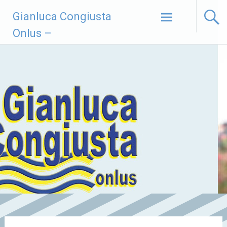
Vai
Gianluca Congiusta
al
contenuto
Onlus –