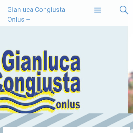
Vai
Gianluca Congiusta
al
contenuto
Onlus –