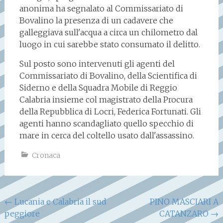
anonima ha segnalato al Commissariato di
Bovalino la presenza di un cadavere che
galleggiava sull'acqua a circa un chilometro dal
luogo in cui sarebbe stato consumato il delitto.
Sul posto sono intervenuti gli agenti del
Commissariato di Bovalino, della Scientifica di
Siderno e della Squadra Mobile di Reggio
Calabria insieme col magistrato della Procura
della Repubblica di Locri, Federica Fortunati. Gli
agenti hanno scandagliato quello specchio di
mare in cerca del coltello usato dall'assassino.
Cronaca
Navigazione
←
Lucania e Calabria il sud
PINO MASCIARI A
peggiore
CATANZARO
→
articoli