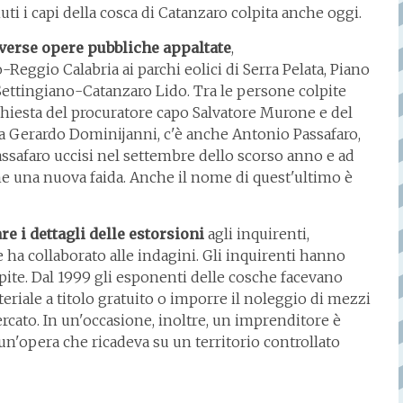
ti i capi della cosca di Catanzaro colpita anche oggi.
iverse opere pubbliche appaltate
,
eggio Calabria ai parchi eolici di Serra Pelata, Piano
ia Settingiano-Catanzaro Lido. Tra le persone colpite
ichiesta del procuratore capo Salvatore Murone e del
ia Gerardo Dominijanni, c'è anche Antonio Passafaro,
Passafaro uccisi nel settembre dello scorso anno e ad
eme una nuova faida. Anche il nome di quest'ultimo è
re i dettagli delle estorsioni
agli inquirenti,
e ha collaborato alle indagini. Gli inquirenti hanno
olpite. Dal 1999 gli esponenti delle cosche facevano
eriale a titolo gratuito o imporre il noleggio di mezzi
ercato. In un'occasione, inoltre, un imprenditore è
 un'opera che ricadeva su un territorio controllato