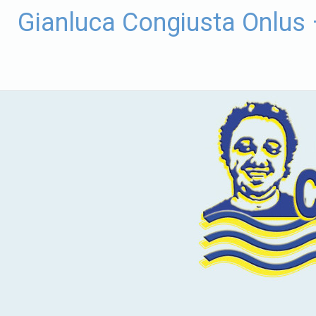
Vai
Gianluca Congiusta Onlus
al
contenuto