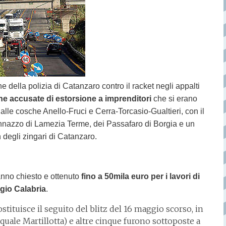
 della polizia di Catanzaro contro il racket negli appalti
ne accusate di estorsione a imprenditori
che si erano
i alle cosche Anello-Fruci e Cerra-Torcasio-Gualtieri, con il
annazzo di Lamezia Terme, dei Passafaro di Borgia e un
 degli zingari di Catanzaro.
hanno chiesto e ottenuto
fino a 50mila euro per i lavori di
gio Calabria
.
tituisce il seguito del blitz del 16 maggio scorso, in
uale Martillotta) e altre cinque furono sottoposte a