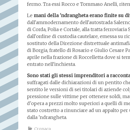
fermo. Tra essi Rocco e Tommaso Anelli, ritenu
Le
mani della 'ndrangheta erano finite su d
dall'ammodernamento dell'autostrada Salerno-R
di Corda, Polia e Cortale, alla tratta ferroviar
dall'ordine di custodia cautelare, emessa su r
sostituto della Direzione distrettuale antimaf
di Borgia, fratello di Rosario e Giulio Cesare 
aprile nella frazione di Roccelletta dove si t
entrato nell'inchiesta.
Sono stati gli stessi imprenditori a racconta
suffragati dalle dichiarazioni di un pentito ch
sentito le versioni di sei titolari di aziende c
pressione sulle vittime per ottenere soldi, mat
d'opera a prezzi molto superiori a quelli di m
stato costretto a rinunciare ad un appalto per
dalla 'ndrangheta.
Cronaca