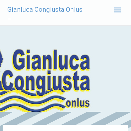
Vai
Gianluca Congiusta Onlus
al
contenuto
–