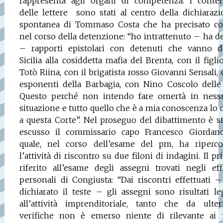
rappresenta agli organi di competenza. I conten
delle lettere
sono stati al centro della dichiaraz
spontanea di Tommaso Costa che ha precisato c
nel corso della detenzione: “ho intrattenuto – ha d
– rapporti epistolari con detenuti che vanno da
Sicilia alla cosiddetta mafia del Brenta, con il figli
Totò Riina, con il brigatista rosso Giovanni Sensali,
esponenti della Barbagia, con Nino Coscolo delle 
Questo perché non intendo fare omertà in ness
situazione e tutto quello che è a mia conoscenza lo 
a questa Corte”. Nel proseguo del dibattimento è s
escusso il commissario capo Francesco Giordano
quale, nel corso dell’esame del pm, ha riperco
l’attività di riscontro su due filoni di indagini. Il p
riferito all’esame degli assegni trovati negli eff
personali di Congiusta: “Dai riscontri effettuati 
dichiarato il teste – gli assegni sono risultati le
all’attività imprenditoriale, tanto che da ulteri
verifiche non è emerso niente di rilevante ai f