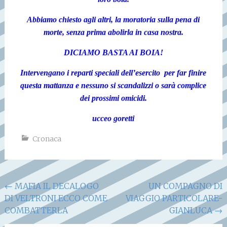
Abbiamo chiesto agli altri, la moratoria sulla pena di
morte, senza prima abolirla in casa nostra.
DICIAMO BASTA AI BOIA!
Intervengano i reparti speciali dell’esercito
per far finire
questa mattanza e nessuno si scandalizzi o sarà complice
dei prossimi omicidi.
ucceo goretti
Cronaca
Navigazione
←
MAFIA IL DECALOGO
UN COMPAGNO DI
DI VELTRONI ECCO COME
VIAGGIO PARTICOLARE-
articoli
COMBATTERLA
GIANLUCA
→