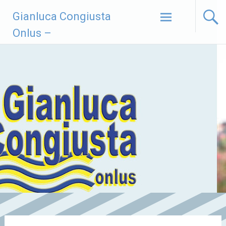
Vai
Gianluca Congiusta
al
contenuto
Onlus –