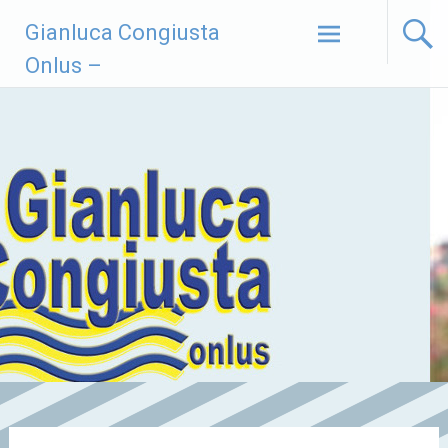
Vai
Gianluca Congiusta
al
contenuto
Onlus –