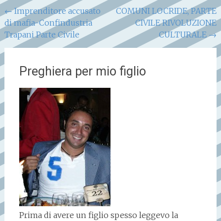
Navigazione
←
Imprenditore accusato
COMUNI LOCRIDE, PARTE
di mafia-Confindustria
CIVILE RIVOLUZIONE
articoli
Trapani Parte Civile
CULTURALE
→
Preghiera per mio figlio
Prima di avere un figlio spesso leggevo la