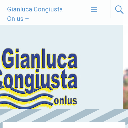
Vai
Gianluca Congiusta
al
contenuto
Onlus –