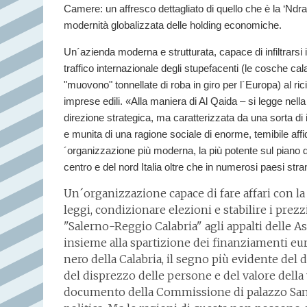
Camere: un affresco dettagliato di quello che è la ‘Ndrang
modernità globalizzata delle holding economiche.
Un´azienda moderna e strutturata, capace di infiltrarsi in
traffico internazionale degli stupefacenti (le cosche ca
"muovono" tonnellate di roba in giro per l´Europa) al rici
imprese edili. «Alla maniera di Al Qaida – si legge nell
direzione strategica, ma caratterizzata da una sorta di i
e munita di una ragione sociale di enorme, temibile affi
´organizzazione più moderna, la più potente sul piano del
centro e del nord Italia oltre che in numerosi paesi stran
Un´organizzazione capace di fare affari con la
leggi, condizionare elezioni e stabilire i prezzi
"Salerno-Reggio Calabria" agli appalti delle Asl
insieme alla spartizione dei finanziamenti euro
nero della Calabria, il segno più evidente del
del disprezzo delle persone e del valore della 
documento della Commissione di palazzo San M