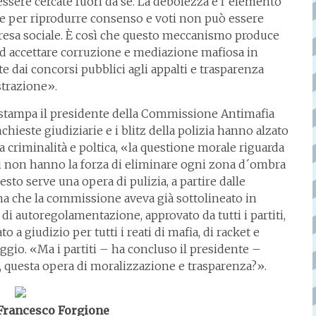
essere cercate fuori da sé. La debolezza è l´elemento
che per riprodurre consenso e voti non può essere
 presa sociale. È così che questo meccanismo produce
 ad accettare corruzione e mediazione mafiosa in
ite dai concorsi pubblici agli appalti e trasparenza
strazione».
 stampa il presidente della Commissione Antimafia
chieste giudiziarie e i blitz della polizia hanno alzato
a criminalità e poltica, «la questione morale riguarda
rtiti non hanno la forza di eliminare ogni zona d´ombra
sto serve una opera di pulizia, a partire dalle
ma che la commissione aveva già sottolineato in
i autoregolamentazione, approvato da tutti i partiti,
 a giudizio per tutti i reati di mafia, di racket e
iclaggio. «Ma i partiti – ha concluso il presidente –
 questa opera di moralizzazione e trasparenza?».
 Francesco Forgione