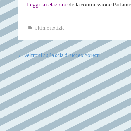
Leggi la relazione
della commissione Parlame
Ultime notizie
Navigazione
←
Veltroni sulla scia di ucceo goretti
articoli