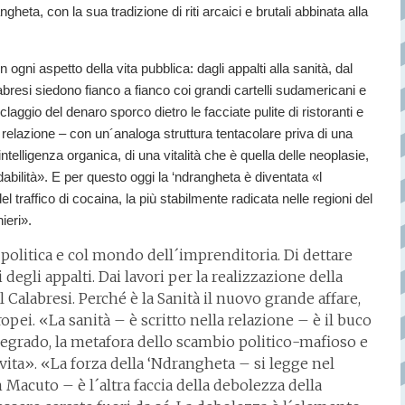
heta, con la sua tradizione di riti arcaici e brutali abbinata alla
 ogni aspetto della vita pubblica: dagli appalti alla sanità, dal
labresi siedono fianco a fianco coi grandi cartelli sudamericani e
claggio del denaro sporco dietro le facciate pulite di ristoranti e
a relazione – con un´analoga struttura tentacolare priva di una
ntelligenza organica, di una vitalità che è quella delle neoplasie,
dabilità». E per questo oggi la ‘ndrangheta è diventata «l
 traffico di cocaina, la più stabilmente radicata nelle regioni del
ieri».
 politica e col mondo dell´imprenditoria. Di dettare
 degli appalti. Dai lavori per la realizzazione della
 Calabresi. Perché è la Sanità il nuovo grande affare,
pei. «La sanità – è scritto nella relazione – è il buco
 degrado, la metafora dello scambio politico-mafioso e
vita». «La forza della ‘Ndrangheta – si legge nel
acuto – è l´altra faccia della debolezza della