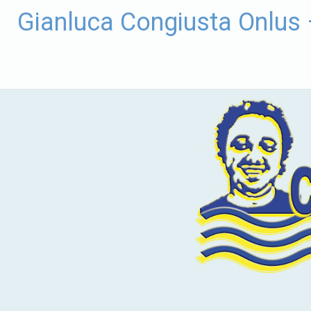
Vai
Gianluca Congiusta Onlus
al
contenuto