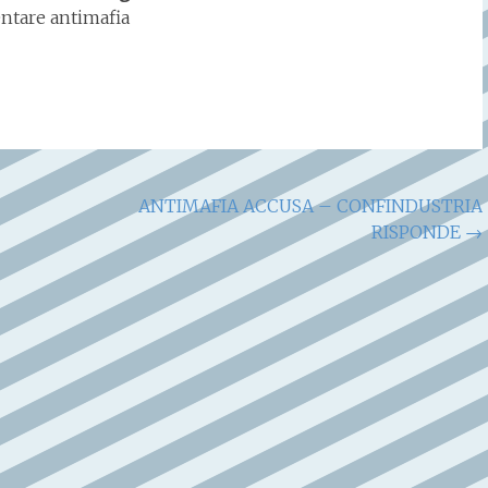
ntare antimafia
ANTIMAFIA ACCUSA – CONFINDUSTRIA
RISPONDE
→