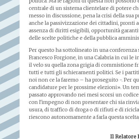
politica. Ma le ragioni di questa non possono 
centrale di un sistema clientelare di potere 
messo in discussione, pena la crisi della sua
anche la passivizzazione dei cittadini, pronti
assenza di diritti esigibili, opportunità garant
delle scelte politiche e della pubblica ammini
Per questo ha sottolineato in una conferenza
Francesco Forgione, in una Calabria in cui le in
il velo su quella zona grigia di commistione fr
tutti e tutti gli schieramenti politici. Se i pa
noi non ce la faremo – ha proseguito -. Per que
candidature per le prossime elezioni». Un te
passato approvando nei mesi scorsi un codice d
con l'impegno di non presentare chi sia rinviato
usura, di traffico di droga o di rifiuti e di ric
riescono autonomamente a farla questa scelta,
Il Relatore