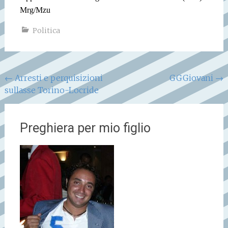
Mrg/Mzu
Politica
Navigazione
←
Arresti e perquisizioni
GGGiovani
→
sullasse Torino-Locride
articoli
Preghiera per mio figlio