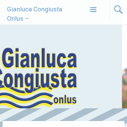
Vai
Gianluca Congiusta
al
contenuto
Onlus –