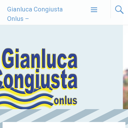
Vai
Gianluca Congiusta
al
contenuto
Onlus –