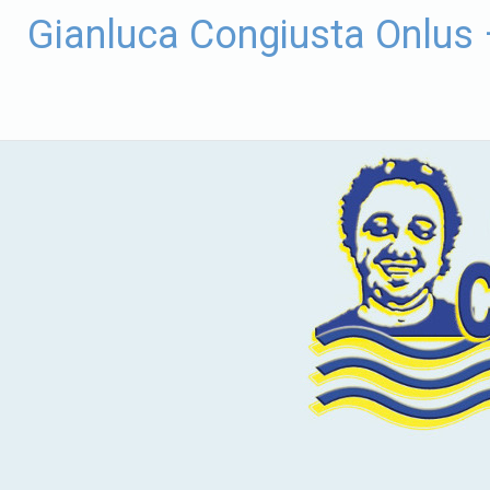
Vai
Gianluca Congiusta Onlus
al
contenuto