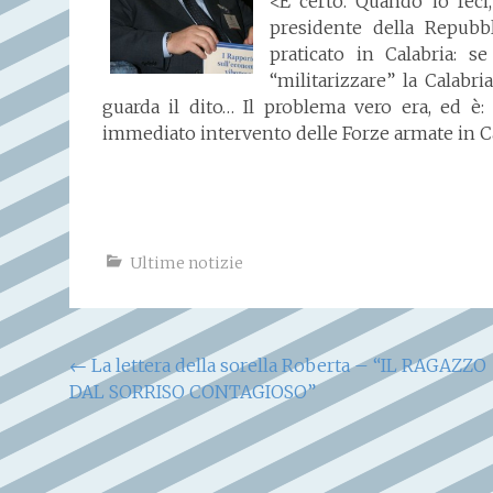
<E certo. Quando io feci,
presidente della Repubb
praticato in Calabria: 
“militarizzare” la Calabr
guarda il dito… Il problema vero era, ed è
immediato intervento delle Forze armate in Cala
Ultime notizie
Navigazione
←
La lettera della sorella Roberta – “IL RAGAZZO
DAL SORRISO CONTAGIOSO”
articoli