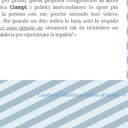
 per primo, quella proposta rivolgendomi all’allora
lica
Ciampi
, i politici assecondarono lo sport più
se la presero con me, perché secondo loro volevo
ia. Ma quando un dito indica la luna, solo lo stupido
:
ci sono oppure no
, situazioni tali da richiedere un
bria per ripristinare la legalità?>.
Laratta: la Calabria prossima al baratro
→