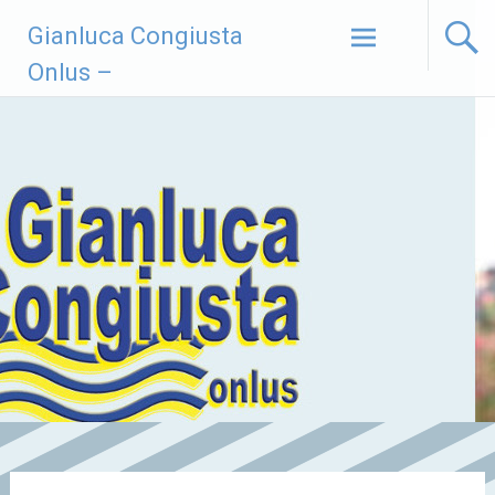
Vai
Gianluca Congiusta
al
contenuto
Onlus –