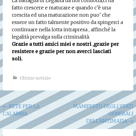
La battaglia di Legalità da noi condotta,ci ha
fatto crescere e maturare e quando c’è una
crescita ed una maturazione non puo’ che
essere un fatto talmente positivo da spingerci a
continuare nella lotta intrapresa , affinché la
legalità prevalga sulla criminalità.
Grazie a tutti amici miei e nostri ,grazie per
resistere e grazie per non averci lasciati
soli.
Ultime notizie
Navigazione
←
RETE PER LA
MANIFESTO DEGLI STATI
CALABRIA
GENERALI
articoli
DELL’ANTIMAFIA
→