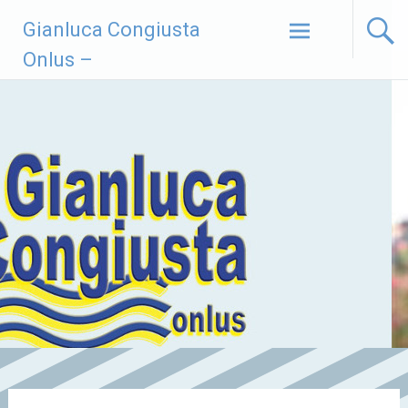
Vai
Gianluca Congiusta
al
contenuto
Onlus –