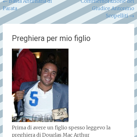
Navigazione
←
Basta Antimafia di
Commemorazione del
Parata
Giudice Antonino
articoli
Scopelliti
→
Preghiera per mio figlio
Prima di avere un figlio spesso leggevo la
preghiera di Douglas Mac Arthur