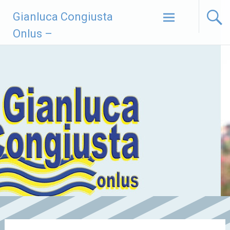
Vai
Gianluca Congiusta
al
contenuto
Onlus –