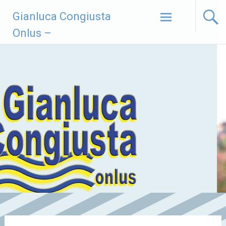
Vai
Gianluca Congiusta
al
contenuto
Onlus –