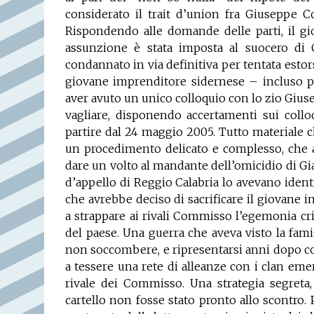
considerato il trait d’union fra Giuseppe C
Rispondendo alle domande delle parti, il gio
assunzione è stata imposta al suocero di
condannato in via definitiva per tentata esto
giovane imprenditore sidernese – incluso pe
aver avuto un unico colloquio con lo zio Gius
vagliare, disponendo accertamenti sui collo
partire dal 24 maggio 2005. Tutto materiale 
un procedimento delicato e complesso, che a 
dare un volto al mandante dell’omicidio di Gia
d’appello di Reggio Calabria lo avevano iden
che avrebbe deciso di sacrificare il giovane i
a strappare ai rivali Commisso l’egemonia cri
del paese. Una guerra che aveva visto la fami
non soccombere, e ripresentarsi anni dopo c
a tessere una rete di alleanze con i clan emer
rivale dei Commisso. Una strategia segreta
cartello non fosse stato pronto allo scontro. 