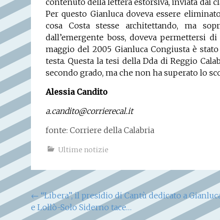
contenuto della lettera estorsiva, inviata dai 
Per questo Gianluca doveva essere elimina
cosa Costa stesse architettando, ma sop
dall’emergente boss, doveva permettersi di t
maggio del 2005 Gianluca Congiusta è stato u
testa. Questa la tesi della Dda di Reggio Cal
secondo grado, ma che non ha superato lo sco
Alessia Candito
a.candito@corrierecal.it
fonte: Corriere della Calabria
Ultime notizie
Navigazione
←
“Libera”, il presidio di Cantù dedicato a Gianluc
e Lollò-Solo Siderno tace…
articoli