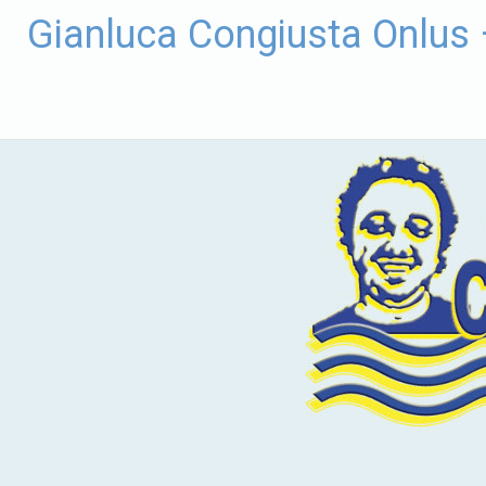
Vai
Gianluca Congiusta Onlus
al
contenuto