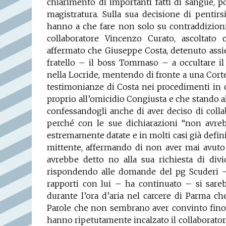
chiarimento di importanti fatti di sangue, p
magistratura. Sulla sua decisione di pentirs
hanno a che fare non solo su contraddizioni
collaboratore Vincenzo Curato, ascoltato
affermato che Giuseppe Costa, detenuto
ass
fratello – il boss Tommaso – a occultare i
nella Locride, mentendo di fronte a una Corte
testimonianze di Costa nei procedimenti in c
proprio all’omicidio Congiusta e che stando a
confessandogli anche di aver deciso di col
perché con le sue dichiarazioni “non avreb
estremamente datate e in molti casi già defini
mittente, affermando di non aver mai avuto 
avrebbe detto no alla sua richiesta di div
rispondendo alle domande del pg Scuderi – 
rapporti con lui – ha continuato – si sareb
durante l’ora d’aria nel carcere di Parma c
Parole che non sembrano aver convinto fino in
hanno ripetutamente incalzato il collaborator