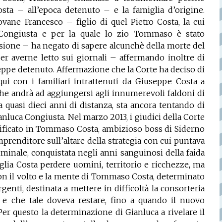
osta – all’epoca detenuto – e la famiglia d’origine.
vane Francesco – figlio di quel Pietro Costa, la cui
 Congiusta e per la quale lo zio Tommaso è stato
rsione – ha negato di sapere alcunchè della morte del
r averne letto sui giornali – affermando inoltre di
eppe detenuto. Affermazione che la Corte ha deciso di
qui con i familiari intrattenuti da Giuseppe Costa a
che andrà ad aggiungersi agli innumerevoli faldoni di
quasi dieci anni di distanza, sta ancora tentando di
nluca Congiusta. Nel marzo 2013, i giudici della Corte
tificato in Tommaso Costa, ambizioso boss di Siderno
mprenditore sull’altare della strategia con cui puntava
minale, conquistata negli anni sanguinosi della faida
glia Costa perdere uomini, territorio e ricchezze, ma
on il volto e la mente di Tommaso Costa, determinato
genti, destinata a mettere in difficoltà la consorteria
, e che tale doveva restare, fino a quando il nuovo
Per questo la determinazione di Gianluca a rivelare il