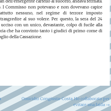
clan dell’emergente cartello al suocero, andava fermata.
to. I Commisso non potevano e non dovevano capire
rattutto nessuno, nel regime di terrore imposto
rasgredire al suo volere. Per questo, la sera del 24
cciso con un unico, devastante, colpo di fucile alla
abria che ha convinto tanto i giudici di primo come di
glio della Cassazione.
a
Omicidio Congiusta-Costa: Ho collaborato per
evitare una faida
→