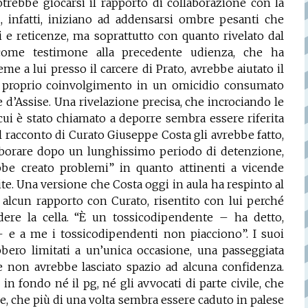
otrebbe giocarsi il rapporto di collaborazione con la
i, infatti, iniziano ad addensarsi ombre pesanti che
 e reticenze, ma soprattutto con quanto rivelato dal
 come testimone alla precedente udienza, che ha
ieme
a lui presso il carcere di Prato, avrebbe aiutato il
l proprio coinvolgimento in un omicidio consumato
 d’Assise. Una rivelazione precisa, che incrociando le
ui è stato chiamato a deporre sembra essere riferita
l racconto di Curato Giuseppe Costa gli avrebbe fatto,
laborare dopo un lunghissimo periodo di detenzione,
be creato problemi” in quanto attinenti a vicende
te. Una versione che Costa oggi in aula ha respinto al
alcun rapporto con Curato, risentito con lui perché
idere la cella. “È un tossicodipendente – ha detto,
e a me i tossicodipendenti non piacciono”. I suoi
bero limitati a un’unica occasione, una passeggiata
he non avrebbe lasciato spazio ad alcuna confidenza.
 fondo né il pg, né gli avvocati di parte civile, che
e, che più di una volta sembra essere caduto in palese