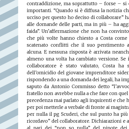
contraddizione, ma soprattutto – forse – si 
importanti. “Quando si è diffusa la notizia ch
ucciso per questo ho deciso di collaborare” h
alle domande delle parti, ma in più – ha ag
faida”. Un’affermazione che non ha convinto n
che più volte hanno chiesto a Costa come m
scatenato conflitti che il suo pentimento 
alcuna. E nessuna risposta è arrivata neanch
almeno una volta ha cambiato versione. Se in
collaboratore è stato valutato, Costa h
dell’omicidio del giovane imprenditore sider
rispondendo a una domanda dei legali, ha im
saputo da Antonio Commisso detto “l’avvoca
fratello non avrebbe nulla a che fare con quel
precedenza mai parlato agli inquirenti e che h
per poi metterle a verbale di fronte ai magist
per nulla il pg Scuderi, che sul punto ha più
ricordavo” del collaboratore. Dichiarazioni e
al pari dei “non so nulla” del nipote dei