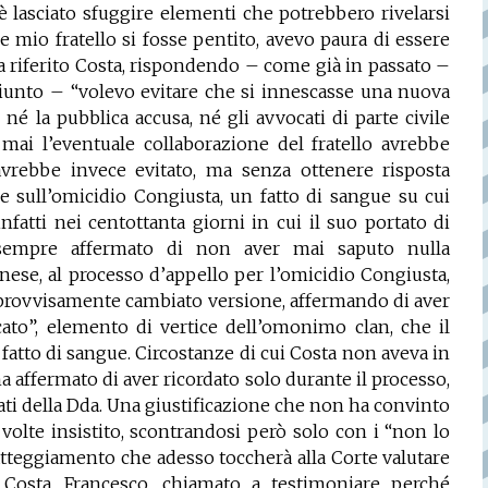
è lasciato sfuggire elementi che potrebbero rivelarsi
e mio fratello si fosse pentito, avevo paura di essere
a riferito Costa, rispondendo – come già in passato –
giunto – “volevo evitare che si innescasse una nuova
é la pubblica accusa, né gli avvocati di parte civile
ai l’eventuale collaborazione del fratello avrebbe
avrebbe invece evitato, ma senza ottenere risposta
e sull’omicidio Congiusta, un fatto di sangue su cui
fatti nei centottanta giorni in cui il suo portato di
a sempre affermato di non aver mai saputo nulla
nese, al processo d’appello per l’omicidio Congiusta,
provvisamente cambiato versione, affermando di aver
to”, elemento di vertice dell’omonimo clan, che il
 fatto di sangue. Circostanze di cui Costa non aveva in
a affermato di aver ricordato solo durante il processo,
rati della Dda. Una giustificazione che non ha convinto
 volte insistito, scontrandosi però solo con i “non lo
 atteggiamento che adesso toccherà alla Corte valutare
 Costa, Francesco, chiamato a testimoniare perché