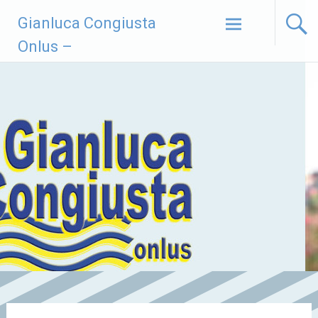
Vai
Gianluca Congiusta
al
contenuto
Onlus –