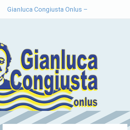
Vai
Gianluca Congiusta Onlus –
al
contenuto