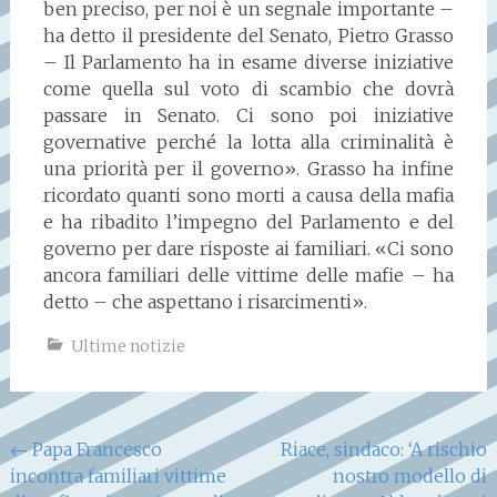
ben preciso, per noi è un segnale importante –
ha detto il presidente del Senato, Pietro Grasso
– Il Parlamento ha in esame diverse iniziative
come quella sul voto di scambio che dovrà
passare in Senato. Ci sono poi iniziative
governative perché la lotta alla criminalità è
una priorità per il governo». Grasso ha infine
ricordato quanti sono morti a causa della mafia
e ha ribadito l’impegno del Parlamento e del
governo per dare risposte ai familiari. «Ci sono
ancora familiari delle vittime delle mafie – ha
detto – che aspettano i risarcimenti».
Ultime notizie
Navigazione
←
Papa Francesco
Riace, sindaco: ‘A rischio
incontra familiari vittime
nostro modello di
articoli