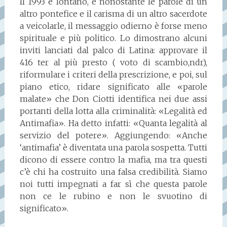
Il 1993 è lontano, e nonostante le parole di un
altro pontefice e il carisma di un altro sacerdote
a veicolarle, il messaggio odierno è forse meno
spirituale e più politico. Lo dimostrano alcuni
inviti lanciati dal palco di Latina: approvare il
416 ter al più presto ( voto di scambio,ndr),
riformulare i criteri della prescrizione, e poi, sul
piano etico, ridare significato alle «parole
malate» che Don Ciotti identifica nei due assi
portanti della lotta alla criminalità: «Legalità ed
Antimafia». Ha detto infatti: «Quanta legalità al
servizio del potere». Aggiungendo: «Anche
‘antimafia’ è diventata una parola sospetta. Tutti
dicono di essere contro la mafia, ma tra questi
c’è chi ha costruito una falsa credibilità. Siamo
noi tutti impegnati a far sì che questa parole
non ce le rubino e non le svuotino di
significato».