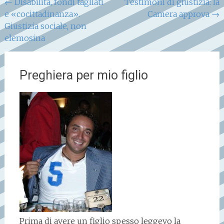
Navigazione
←
Disabilità, fondi tagliati
Testimoni di giustizia: la
e «cocittadinanza».
Camera approva
→
articoli
Giustizia sociale, non
elemosina
Preghiera per mio figlio
Prima di avere un figlio spesso leggevo la