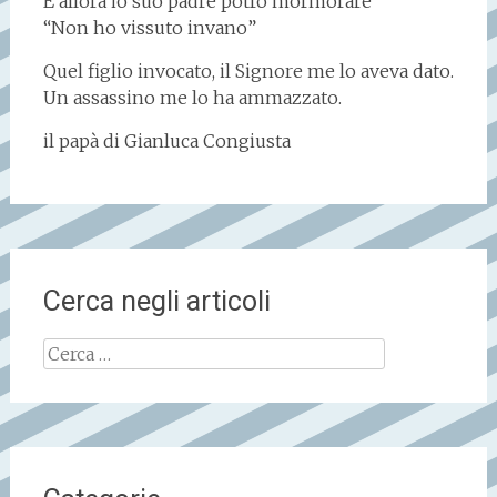
E allora io suo padre potrò mormorare
“Non ho vissuto invano”
Quel figlio invocato, il Signore me lo aveva dato.
Un assassino me lo ha ammazzato.
il papà di Gianluca Congiusta
Cerca negli articoli
Ricerca
per: