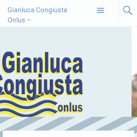
Vai
Gianluca Congiusta
al
contenuto
Onlus –