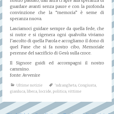
nostro passato, dall’altra ci apre alla speranza di
guardare avanti senza paure e con la profonda
convinzione che la “memoria” è seme di
speranza nuova.
Lasciamoci guidare sempre da quella fede, che
si nutre e si rigenera ogni qualvolta viviamo
l’ascolto di quella Parola e accogliamo il dono di
quel Pane che si fa nostro cibo, Memoriale
perenne del sacrificio di Gesù sulla croce.
Il Signore guidi ed accompagni il nostro
cammino.
fonte: Avvenire
Ultime notizie
'ndrangheta
,
Congiusta
,
gianluca
,
libera
,
locride
,
politica
,
vittime