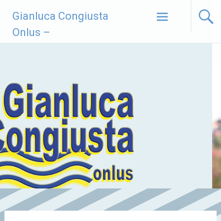
Vai
Gianluca Congiusta
al
contenuto
Onlus –