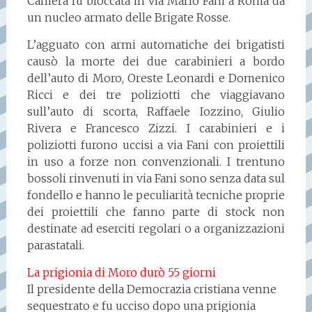
Camera fu bloccata in via Mario Fani a Roma da
un nucleo armato delle Brigate Rosse.
L’agguato con armi automatiche dei brigatisti
causò la morte dei due carabinieri a bordo
dell’auto di Moro, Oreste Leonardi e Domenico
Ricci e dei tre poliziotti che viaggiavano
sull’auto di scorta, Raffaele Iozzino, Giulio
Rivera e Francesco Zizzi. I carabinieri e i
poliziotti furono uccisi a via Fani con proiettili
in uso a forze non convenzionali. I trentuno
bossoli rinvenuti in via Fani sono senza data sul
fondello e hanno le peculiarità tecniche proprie
dei proiettili che fanno parte di stock non
destinate ad eserciti regolari o a organizzazioni
parastatali.
La prigionia di Moro durò 55 giorni
Il presidente della Democrazia cristiana venne
sequestrato e fu ucciso dopo una prigionia