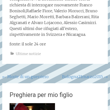
richiesta di interrogare nuovamente Franco
Bonisoli,Raffaele Fiore, Valerio Morucci, Bruno
Seghetti, Mario Moretti, Barbara Balzerani, Rita
Algranati e Alvaro Lojacono, Alessio Casimirri.
Questi ultimi due rifugiati all’estero,
rispettivamente in Svizzera e Nicaragua.
fonte: il sole 24 ore
Ultime notizie
Navigazione
←
Morte di un guerriero
Bologna21marzo2015
→
articoli
Preghiera per mio figlio