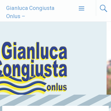
Vai
Gianluca Congiusta
al
contenuto
Onlus –