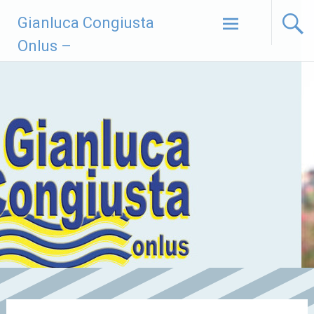
Vai
Gianluca Congiusta
al
contenuto
Onlus –