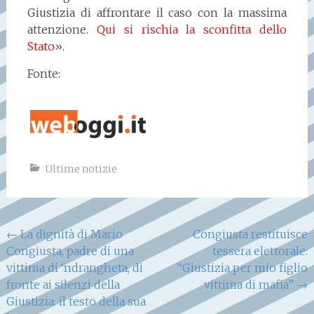
Giustizia di affrontare il caso con la massima
attenzione.
Qui si rischia la sconfitta dello
Stato
».
Fonte:
Ultime notizie
Navigazione
←
La dignità di Mario
Congiusta restituisce
Congiusta, padre di una
tessera elettorale:
articoli
vittima di ‘ndrangheta, di
“Giustizia per mio figlio
fronte ai silenzi della
vittima di mafia”
→
Giustizia: il testo della sua